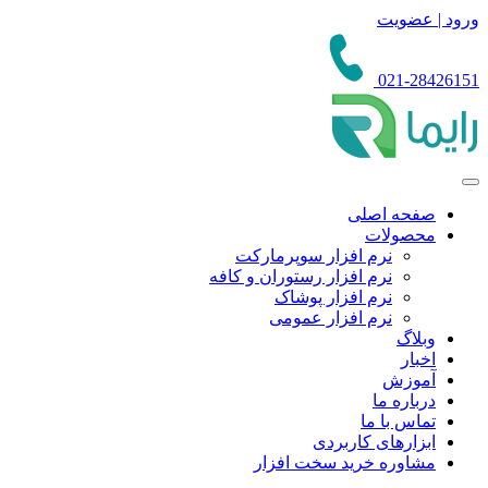
ورود | عضویت
021-28426151
صفحه اصلی
محصولات
نرم افزار سوپرمارکت
نرم افزار رستوران و کافه
نرم افزار پوشاک
نرم افزار عمومی
وبلاگ
اخبار
آموزش
درباره ما
تماس با ما
ابزارهای کاربردی
مشاوره خرید سخت افزار