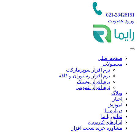
021-28426151
ورود عضویت
صفحه اصلی
محصولات
نرم افزار سوپرمارکت
نرم افزار رستوران و کافه
نرم افزار پوشاک
نرم افزار عمومی
وبلاگ
اخبار
آموزش
درباره ما
تماس با ما
ابزارهای کاربردی
مشاوره خرید سخت افزار