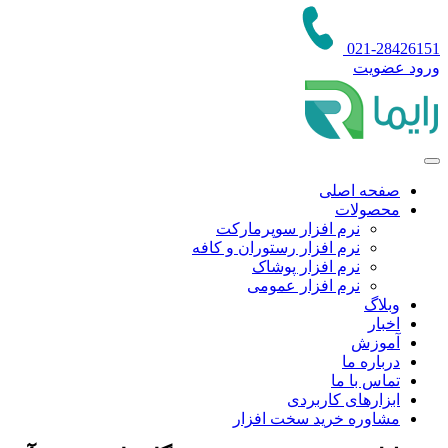
021-28426151
ورود عضویت
صفحه اصلی
محصولات
نرم افزار سوپرمارکت
نرم افزار رستوران و کافه
نرم افزار پوشاک
نرم افزار عمومی
وبلاگ
اخبار
آموزش
درباره ما
تماس با ما
ابزارهای کاربردی
مشاوره خرید سخت افزار