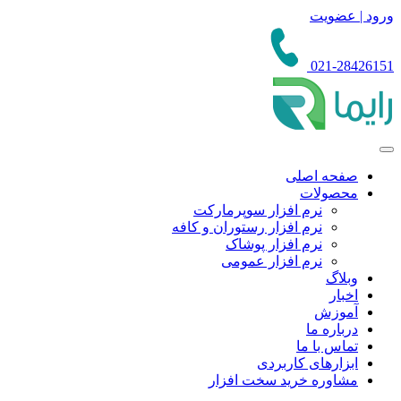
ورود | عضویت
021-28426151
صفحه اصلی
محصولات
نرم افزار سوپرمارکت
نرم افزار رستوران و کافه
نرم افزار پوشاک
نرم افزار عمومی
وبلاگ
اخبار
آموزش
درباره ما
تماس با ما
ابزارهای کاربردی
مشاوره خرید سخت افزار