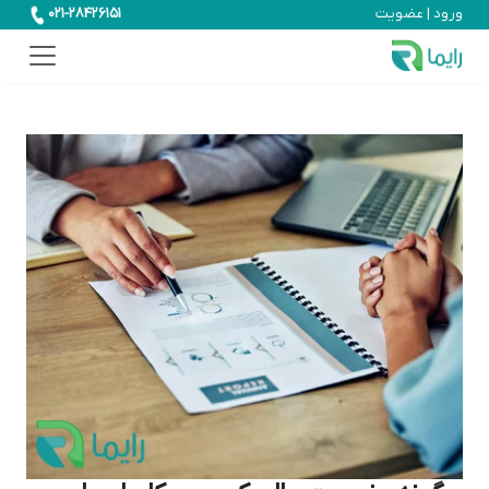
ورود | عضویت
021-28426151