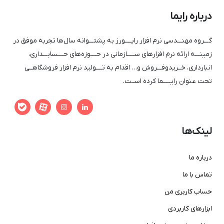
درباره رایما
گـــروه مهنـــدسی نرم افزار رایــــورز به پشتـــوانه سال‌ها تجربه موفق در
زمینـــه ارائه نرم افزار‌های ســـــازمانی در حــــوزه‌های حــــسابـــداری،
انبارداری، خــریدوفـــروش و… اقدام به تــــولید نرم افزار فروشگاهــی
تحت عنوان رایـــــما کرده اســت.


لینک‌ها
درباره ما
تماس با ما
حساب کاربری من
ابزارهای کاربردی