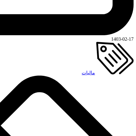
1403-02-17
مالیات