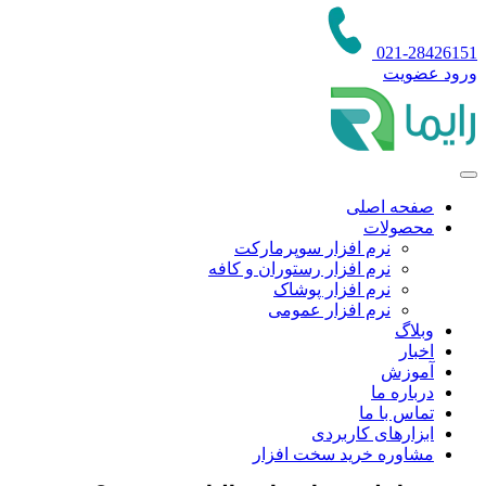
021-28426151
ورود عضویت
صفحه اصلی
محصولات
نرم افزار سوپرمارکت
نرم افزار رستوران و کافه
نرم افزار پوشاک
نرم افزار عمومی
وبلاگ
اخبار
آموزش
درباره ما
تماس با ما
ابزارهای کاربردی
مشاوره خرید سخت افزار