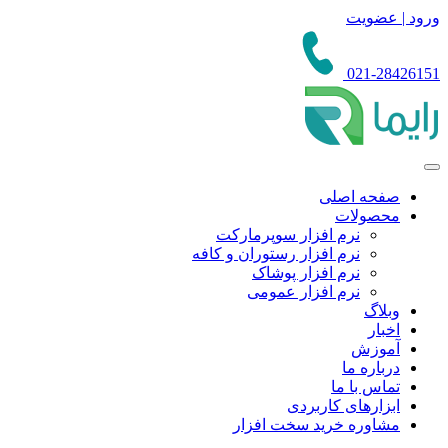
ورود | عضویت
021-28426151
صفحه اصلی
محصولات
نرم افزار سوپرمارکت
نرم افزار رستوران و کافه
نرم افزار پوشاک
نرم افزار عمومی
وبلاگ
اخبار
آموزش
درباره ما
تماس با ما
ابزارهای کاربردی
مشاوره خرید سخت افزار