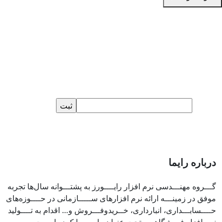
مدیریت فروشگاه خود را
به ما بسپارید!
مشترک خبرنامه ما شوید!
درباره رایما
گـــروه مهنـــدسی نرم افزار رایــــورز به پشتـــوانه سال‌ها تجربه
موفق در زمینـــه ارائه نرم افزار‌های ســـــازمانی در حــــوزه‌های
حــــسابـــداری، انبارداری، خــریدوفـــروش و… اقدام به تــــولید
نرم افزار فروشگاهــی تحت عنوان رایـــــما کرده اســت.