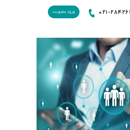
021-28426
ورود عضویت