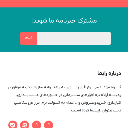
مشترک خبرنامه ما شوید!
درباره رایما
گـــروه مهنـــدسی نرم افزار رایــــورز به پشتـــوانه سال‌ها تجربه موفق در
زمینـــه ارائه نرم افزار‌های ســـــازمانی در حــــوزه‌های حــــسابـــداری،
انبارداری، خــریدوفـــروش و… اقدام به تــــولید نرم افزار فروشگاهــی
تحت عنوان رایـــــما کرده اســت.

