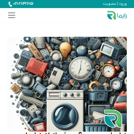
ورود | عضویت
021-28426151