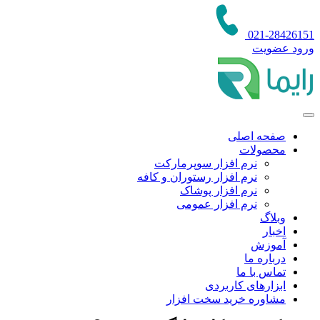
021-28426151
ورود عضویت
صفحه اصلی
محصولات
نرم افزار سوپرمارکت
نرم افزار رستوران و کافه
نرم افزار پوشاک
نرم افزار عمومی
وبلاگ
اخبار
آموزش
درباره ما
تماس با ما
ابزارهای کاربردی
مشاوره خرید سخت افزار