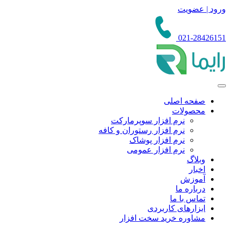
ورود | عضویت
021-28426151
صفحه اصلی
محصولات
نرم افزار سوپرمارکت
نرم افزار رستوران و کافه
نرم افزار پوشاک
نرم افزار عمومی
وبلاگ
اخبار
آموزش
درباره ما
تماس با ما
ابزارهای کاربردی
مشاوره خرید سخت افزار