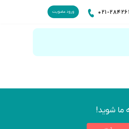
021-28426
ورود عضویت
 ما شوید!