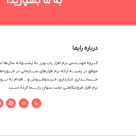
به ما بسپارید!
درباره رایما
گـــروه مهنـــدسی نرم افزار رایــــورز به پشتـــوانه سال‌ها ت
موفق در زمینـــه ارائه نرم افزار‌های ســـــازمانی در حــــوزه‌ه
حــــسابـــداری، انبارداری، خــریدوفـــروش و… اقدام به تــــو
نرم افزار فروشگاهــی تحت عنوان رایـــــما کرده اســت.

